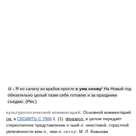
⊝
-
Я по салату из крабов просто
с ума схожу
! На Новый год
обязательно целый тазик себе готовлю и за праздники
съедаю. (
Реч.
)
культурологический комментарий:
Основной комментарий
см.
в
СХОДИТЬ С УМА
1. {1}.
фразеол.
в целом передаёт
стереотипное представление о чьей-л. неистовой, страстной
увлечённости кем-л., чем-л.
автор:
М. Л. Ковшова