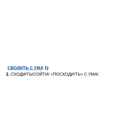
СВОДИТЬ С УМА
1)
2.
СХОД
И/
ТЬ/СОЙТ
И/
<ПОСХОД
И/
ТЬ> С УМ
А/