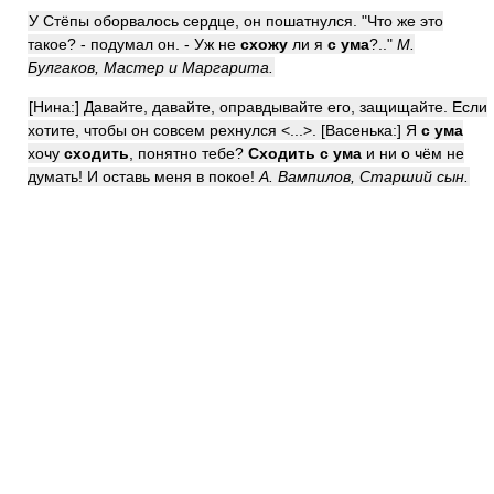
У Стёпы оборвалось сердце, он пошатнулся. "Что же это
такое? - подумал он. - Уж не
схожу
ли я
с ума
?.."
М.
Булгаков, Мастер и Маргарита.
[Нина:] Давайте, давайте, оправдывайте его, защищайте. Если
хотите, чтобы он совсем рехнулся <...>. [Васенька:] Я
с ума
хочу
сходить
, понятно тебе?
Сходить с ума
и ни о чём не
думать! И оставь меня в покое!
А. Вампилов, Старший сын.