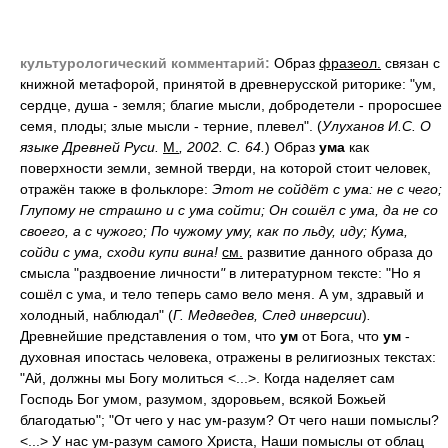
культурологический комментарий:
Образ
фразеол.
связан с
книжной метафорой, принятой в древнерусской риторике: "ум,
сердце, душа - земля; благие мысли, добродетели - проросшее
семя, плоды; злые мысли - терние, плевел". (
Улуханов И.С. О
языке Древней Руси.
М.
, 2002. С. 64.
) Образ
ума
как
поверхности земли, земной тверди, на которой стоит человек,
отражён также в фольклоре:
Этот не сойдёт с ума: не с чего;
Глупому не страшно и с ума сойти; Он сошёл с ума, да не со
своего, а с чужого; По чужому уму, как по льду, иду; Кума,
сойди с ума, сходи купи вина!
см.
развитие данного образа до
смысла "раздвоение личности
"
в литературном тексте: "Но я
сошёл с ума, и тело теперь само вело меня. А ум, здравый и
холодный, наблюдал" (
Г. Медведев, След инверсии
)
.
Древнейшие представления о том, что
ум
от Бога, что
ум
-
духовная ипостась человека, отражены в религиозных текстах:
"Ай, должны мы Богу молиться <...>. Когда наделяет сам
Господь Бог умом, разумом, здоровьем, всякой Божьей
благодатью"; "От чего у нас ум-разум? От чего наши помыслы?
<...> У нас ум-разум самого Христа, Наши помыслы от облац