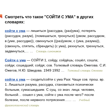
Смотреть что такое "СОЙТИ С УМА" в других
словарях:
сойти с ума
— лишиться (рассудка, (раз)ума), потерять
(рассудок, разум), (помешаться, тронуться) (умом, рассудком,
в (уме, рассудке)), свихнуться ((раз)умом, с (ума, разума)),
(свихнуть, спятить, сбрендить) (с ума), рехнуться, трехнуться,
задвинуться,… …
Словарь синонимов
Сойти с ума
— СОЙТИ 1, сойду, сойдёшь; сошёл, сошла;
сойди; сошедший; сойдя; сов. Толковый словарь Ожегова. С.И.
Ожегов, Н.Ю. Шведова. 1949 1992 …
Толковый словарь Ожегова
сойти с ума
— сходить/сойти с ума Разг. Чаще сов. прош. вр.
1. Лишаться разума, рассудка, становиться психически
больным, сумасшедшим. С сущ. со знач. лица: человек,
больной… сошел с ума; сойти с ума после чего? после
болезни, после нервного потрясения…… …
Учебный
фразеологический словарь