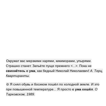
Окружат вас мерзкими харями, кикиморами, упырями.
Страшно станет. Запьёте пуще прежнего <...>. Пока не
свихнётесь с ума
, как бедный Николай Николаевич!
А. Терц,
Квартиранты.
⊝ Я снял обувь и босиком пошёл по холодной земле. И это
при повышенной температуре... Я просто
с ума сошёл
.
О
Тарковском, 1989.