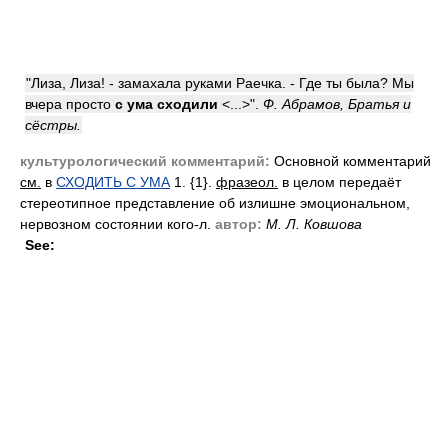
"Лиза, Лиза! - замахала руками Раечка. - Где ты была? Мы
вчера просто
с ума сходили
<...>".
Ф. Абрамов, Братья и
сёстры.
культурологический комментарий:
Основной комментарий
см.
в
СХОДИТЬ С УМА
1. {1}.
фразеол.
в целом передаёт
стереотипное представление об излишне эмоциональном,
нервозном состоянии кого-л.
автор:
М. Л. Ковшова
See: