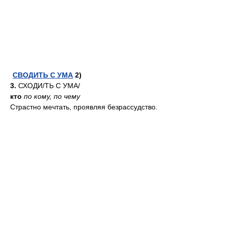
СВОДИТЬ С УМА
2)
3.
СХОД
И/
ТЬ С УМ
А/
кто
по кому, по чему
Страстно мечтать, проявляя безрассудство.