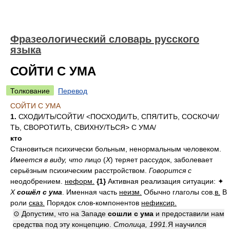
Фразеологический словарь русского
языка
СОЙТИ С УМА
Толкование
Перевод
СОЙТИ С УМА
1.
СХОД
И/
ТЬ/СОЙТ
И/
<ПОСХОД
И/
ТЬ, СП
Я/
ТИТЬ, СОСКОЧ
И/
ТЬ, СВОРОТ
И/
ТЬ, СВИХН
У/
ТЬСЯ> С УМ
А/
кто
Становиться психически больным, ненормальным человеком.
Имеется в виду, что
лицо (
Х
) теряет рассудок, заболевает
серьёзным психическим расстройством.
Говорится с
неодобрением.
неформ.
{1}
Активная реализация ситуации: ✦
Х
сошёл с ума
.
Именная часть
неизм.
Обычно глаголы сов.
в.
В
роли
сказ.
Порядок слов-компонентов
нефиксир.
⊙ Допустим, что на Западе
сошли с ума
и предоставили нам
средства под эту концепцию.
Столица, 1991.
Я научился