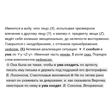
Имеется в виду, что
лицо (
Х
), испытывая чрезмерное
влечение к другому лицу (
Y
), к какому-л. предмету, вещи (
Z
),
ведёт себя излишне эмоционально, до нелепости восторженно.
Говорится с
неодобрением, с оттенком пренебрежения.
неформ.
{1}
Активная реализация ситуации: ✦
Х
сходит с
ума
по Y-у <Z-у>
.
Именная часть
неизм.
В роли
сказ.
Порядок
слов-компонентов
нефиксир.
⊙ Она была не такая, чтобы
с ума сходить
по артисту,
писать ему письма и держать под подушкой его фотографию.
В. Лихоносов, Счастливые мгновения.
⊛ Не по летам рано
начал он ухаживать за девушками, и, как сказывала Верочка,
некоторые по нему
с ума сходят
.
В. Соколов, Вторжение.