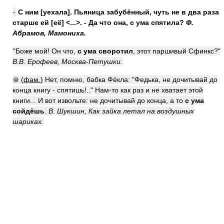
-
С ним [уехала]. Пьяница забубённый, чуть не в два раза
старше ей [её] <...>. - Да что она,
с ума спятила
?
Ф.
Абрамов, Мамониха.
"Боже мой! Он что,
с ума своротил
, этот паршивый Сфинкс?"
В.В. Ерофеев, Москва
-
Петушки.
⊜ (
фам.
) Нет, помню, бабка Фёкла: "Федька, не дочитывай до
конца книгу - спятишь!.." Нам-то как раз и не хватает этой
книги... И вот извольте: не дочитывай до конца, а то
с ума
сойдёшь
.
В. Шукшин, Как зайка летал на воздушных
шариках.