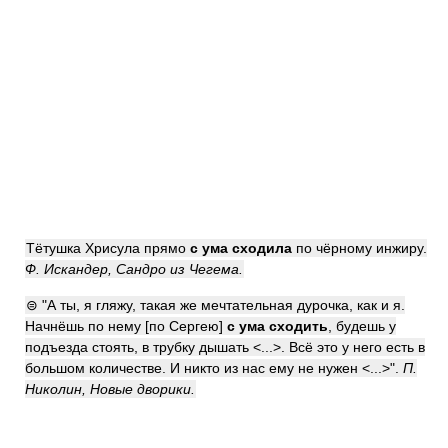
Тётушка Хрисула прямо
с ума сходила
по чёрному инжиру.
Ф. Искандер, Сандро из Чегема.
⊜ "А ты, я гляжу, такая же мечтательная дурочка, как и я.
Начнёшь по нему [по Сергею]
с ума сходить
, будешь у
подъезда стоять, в трубку дышать <...>. Всё это у него есть в
большом количестве. И никто из нас ему не нужен <...>".
П.
Николин, Новые дворики.