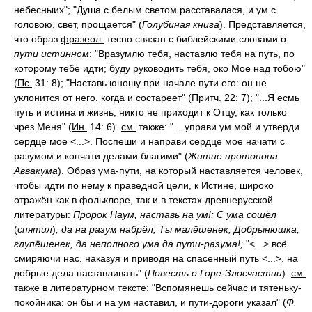
небесныих"; "Душа с белым светом расставалася, и ум с
головою, свет, прощается" (
Голубиная книга
). Представляется,
что образ
фразеол.
тесно связан с библейскими словами о
пути истинном
: "Вразумлю тебя, наставлю тебя на путь, по
которому тебе идти; буду руководить тебя, око Мое над тобою"
(
Пс.
31: 8); "Наставь юношу при начале пути его: он не
уклонится от него, когда и состареет" (
Притч.
22: 7); "...Я есмь
путь и истина и жизнь; никто не приходит к Отцу, как только
чрез Меня" (
Ин.
14: 6).
см.
также: "... управи ум мой и утверди
сердце мое <...>. Поспеши и направи сердце мое начати с
разумом и кончати делами благими" (
Житие протопопа
Аввакума
). Образ ума-пути, на который наставляется человек,
чтобы идти по нему к праведной цели, к Истине, широко
отражён как в фольклоре, так и в текстах древнерусской
литературы:
Пророк Наум, наставь на ум!; С ума сошёл
(
спятил
)
, да на разум набрёл; Ты малёшенек, Добрынюшка,
глупёшенек, да неполного ума да пути-разума!;
"<...> всё
смиряючи нас, наказуя и приводя на спасенный путь <...>, на
добрые дела наставливать" (
Повесть о Горе-Злосчастии
)
.
см.
также в литературном тексте: "Вспомянешь сейчас и тятеньку-
покойника: он бы и на ум наставил, и пути-дороги указал" (
Ф.