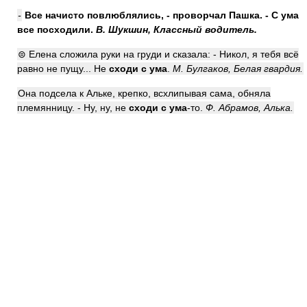
-
Все начисто повлюблялись, - проворчал Пашка. -
С ума
все
посходили
.
В. Шукшин, Классный водитель.
⊜ Елена сложила руки на груди и сказала: - Никол, я тебя всё
равно не пущу... Не
сходи с ума
.
М. Булгаков, Белая гвардия.
Она подсела к Альке, крепко, всхлипывая сама, обняла
племянницу. - Ну, ну, не
сходи с ума
-то.
Ф. Абрамов, Алька.