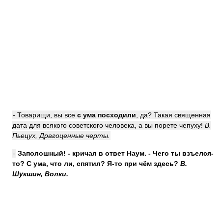
- Товарищи, вы все
с ума посходили
, да? Такая священная
дата для всякого советского человека, а вы порете чепуху!
В.
Пьецух, Драгоценные черты.
-
Заполошный! - кричал в ответ Наум. - Чего ты взъелся-
то?
С ума
, что ли,
спятил
? Я-то при чём здесь?
В.
Шукшин, Волки.