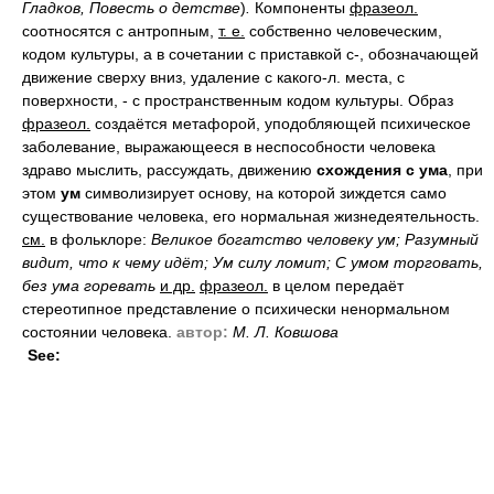
Гладков, Повесть о детстве
)
.
Компоненты
фразеол.
соотносятся с антропным,
т. е.
собственно человеческим,
кодом культуры, а в сочетании с приставкой с-, обозначающей
движение сверху вниз, удаление с какого-л. места, с
поверхности, - с пространственным кодом культуры. Образ
фразеол.
создаётся метафорой, уподобляющей психическое
заболевание, выражающееся в неспособности человека
здраво мыслить, рассуждать, движению
схождения с ума
, при
этом
ум
символизирует основу, на которой зиждется само
существование человека, его нормальная жизнедеятельность.
см.
в фольклоре:
Великое богатство человеку ум; Разумный
видит, что к чему идёт; Ум силу ломит; С умом торговать,
без ума горевать
и др.
фразеол.
в целом передаёт
стереотипное представление о психически ненормальном
состоянии человека.
автор:
М. Л. Ковшова
See: