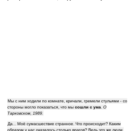
Мы с ним ходили по комнате, кричали, гремели стульями - со
стороны могло показаться, что мы
сошли с ума
.
О
Тарковском, 1989.
Да... Моё сумасшествие странное. Что происходит? Каким
образом у нас оказалось столько врагов? Ведь это же люди,