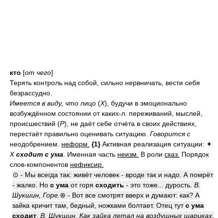
кто
[
от чего
]
Терять контроль над собой, сильно нервничать, вести себя
безрассудно.
Имеется в виду, что
лицо (
Х
), будучи в эмоционально
возбуждённом состоянии от каких-л. переживаний, мыслей,
происшествий (
Р
), не даёт себе отчёта в своих действиях,
перестаёт правильно оценивать ситуацию.
Говорится с
неодобрением.
неформ.
{1}
Активная реализация ситуации: ✦
Х
сходит с ума
.
Именная часть
неизм.
В роли
сказ.
Порядок
слов-компонентов
нефиксир.
⊙ - Мы всегда так: живёт человек - вроде так и надо. А помрёт
- жалко. Но
с ума
от горя
сходить
- это тоже... дурость.
В.
Шукшин, Горе.
⊛ - Вот все смотрят вверх и думают: как? А
зайка кричит там, бедный, ножками болтает. Отец тут
с ума
сходит
.
В. Шукшин, Как зайка летал на воздушных шариках.